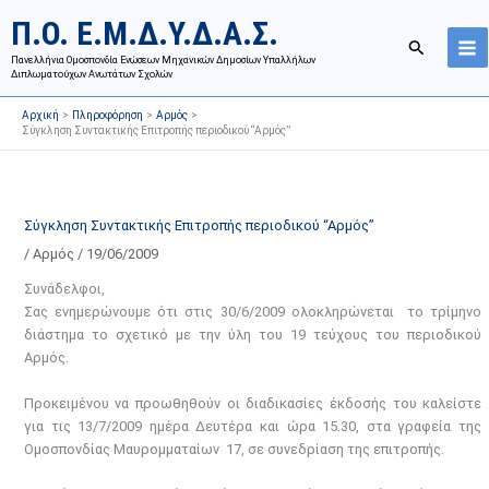
Μετάβαση
Ι
Κ
Π.Ο. Ε.Μ.Δ.Υ.Δ.Α.Σ.
στο
σ
α
Αναζήτησ
περιεχόμενο
Πανελλήνια Ομοσπονδία Ενώσεων Μηχανικών Δημοσίων Υπαλλήλων
τ
τ
Διπλωματούχων Ανωτάτων Σχολών
ο
η
Αρχική
Πληροφόρηση
Αρμός
ρ
γ
Σύγκληση Συντακτικής Επιτροπής περιοδικού “Αρμός”
ι
ο
κ
ρ
ό
ί
Σύγκληση Συντακτικής Επιτροπής περιοδικού “Αρμός”
α
ε
/
Αρμός
/
19/06/2009
ν
ς
α
ά
Συνάδελφοι,
Σας ενημερώνουμε ότι στις 30/6/2009 ολοκληρώνεται το τρίμηνο
ρ
ρ
διάστημα το σχετικό με την ύλη του 19 τεύχους του περιοδικού
τ
θ
Αρμός.
ή
ρ
σ
ω
Προκειμένου να προωθηθούν οι διαδικασίες έκδοσής του καλείστε
ε
ν
για τις 13/7/2009 ημέρα Δευτέρα και ώρα 15.30, στα γραφεία της
Ομοσπονδίας Μαυρομματαίων 17, σε συνεδρίαση της επιτροπής.
ω
ι
ν
σ