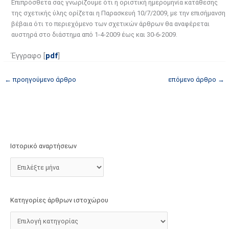
Επιπρόσθετα σας γνωρίζουμε ότι η οριστική ημερομηνία κατάθεσης
τ
της σχετικής ύλης ορίζεται η Παρασκευή 10/7/2009, με την επισήμανση
ο
βέβαια ότι το περιεχόμενο των σχετικών άρθρων θα αναφέρεται
χ
αυστηρά στο διάστημα από 1-4-2009 έως και 30-6-2009.
ώ
Έγγραφο [
pdf
]
ρ
ο
←
προηγούμενο άρθρο
επόμενο άρθρο
→
υ
Ιστορικό αναρτήσεων
Κατηγορίες άρθρων ιστοχώρου