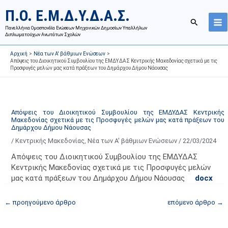
Μετάβαση
Ι
Κ
Π.Ο. Ε.Μ.Δ.Υ.Δ.Α.Σ.
στο
σ
α
Αναζήτησ
περιεχόμενο
Πανελλήνια Ομοσπονδία Ενώσεων Μηχανικών Δημοσίων Υπαλλήλων
τ
τ
Διπλωματούχων Ανωτάτων Σχολών
ο
η
Αρχική
Νέα των Α' βάθμιων Ενώσεων
ρ
γ
Απόψεις του Διοικητικού Συμβουλίου της ΕΜΔΥΔΑΣ Κεντρικής Μακεδονίας σχετικά με τις
Προσφυγές μελών μας κατά πράξεων του Δημάρχου Δήμου Νάουσας
ι
ο
κ
ρ
ό
ί
α
ε
Απόψεις του Διοικητικού Συμβουλίου της ΕΜΔΥΔΑΣ Κεντρικής
Μακεδονίας σχετικά με τις Προσφυγές μελών μας κατά πράξεων του
ν
ς
Δημάρχου Δήμου Νάουσας
α
ά
/
Κεντρικής Μακεδονίας
,
Νέα των Α' βάθμιων Ενώσεων
/
22/03/2024
ρ
ρ
Απόψεις του Διοικητικού Συμβουλίου της ΕΜΔΥΔΑΣ
τ
θ
Κεντρικής Μακεδονίας σχετικά με τις Προσφυγές μελών
ή
ρ
μας κατά πράξεων του Δημάρχου Δήμου Νάουσας
docx
σ
ω
ε
ν
←
προηγούμενο άρθρο
επόμενο άρθρο
→
ω
ι
ν
σ