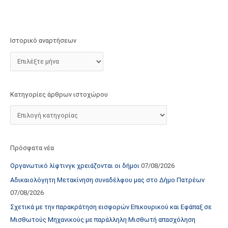
τ
ο
χ
Ιστορικό αναρτήσεων
ώ
ρ
ο
υ
Κατηγορίες άρθρων ιστοχώρου
Πρόσφατα νέα
Οργανωτικό λίφτινγκ χρειάζονται οι δήμοι
07/08/2026
Αδικαιολόγητη Μετακίνηση συναδέλφου μας στο Δήμο Πατρέων
07/08/2026
Σχετικά με την παρακράτηση εισφορών Επικουρικού και Εφάπαξ σε
Μισθωτούς Μηχανικούς με παράλληλη Μισθωτή απασχόληση