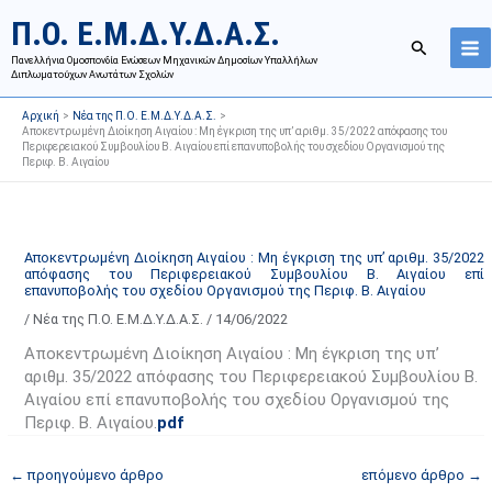
Μετάβαση
Ι
Κ
Π.Ο. Ε.Μ.Δ.Υ.Δ.Α.Σ.
στο
σ
α
Αναζήτησ
περιεχόμενο
Πανελλήνια Ομοσπονδία Ενώσεων Μηχανικών Δημοσίων Υπαλλήλων
τ
τ
Διπλωματούχων Ανωτάτων Σχολών
ο
η
Αρχική
Νέα της Π.Ο. Ε.Μ.Δ.Υ.Δ.Α.Σ.
ρ
γ
Αποκεντρωμένη Διοίκηση Αιγαίου : Μη έγκριση της υπ’ αριθμ. 35/2022 απόφασης του
Περιφερειακού Συμβουλίου Β. Αιγαίου επί επανυποβολής του σχεδίου Οργανισμού της
ι
ο
Περιφ. Β. Αιγαίου
κ
ρ
ό
ί
α
ε
Αποκεντρωμένη Διοίκηση Αιγαίου : Μη έγκριση της υπ’ αριθμ. 35/2022
ν
ς
απόφασης του Περιφερειακού Συμβουλίου Β. Αιγαίου επί
α
ά
επανυποβολής του σχεδίου Οργανισμού της Περιφ. Β. Αιγαίου
ρ
ρ
/
Νέα της Π.Ο. Ε.Μ.Δ.Υ.Δ.Α.Σ.
/
14/06/2022
τ
θ
Αποκεντρωμένη Διοίκηση Αιγαίου : Μη έγκριση της υπ’
ή
ρ
αριθμ. 35/2022 απόφασης του Περιφερειακού Συμβουλίου Β.
σ
ω
Αιγαίου επί επανυποβολής του σχεδίου Οργανισμού της
Περιφ. Β. Αιγαίου.
pdf
ε
ν
ω
ι
←
προηγούμενο άρθρο
επόμενο άρθρο
→
ν
σ