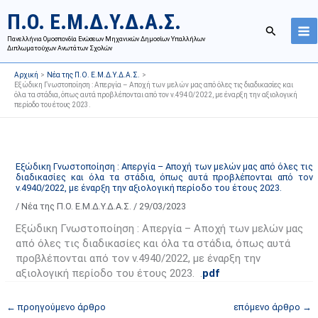
Μετάβαση
Ι
Κ
Π.Ο. Ε.Μ.Δ.Υ.Δ.Α.Σ.
στο
σ
α
Αναζήτησ
περιεχόμενο
Πανελλήνια Ομοσπονδία Ενώσεων Μηχανικών Δημοσίων Υπαλλήλων
τ
τ
Διπλωματούχων Ανωτάτων Σχολών
ο
η
Αρχική
Νέα της Π.Ο. Ε.Μ.Δ.Υ.Δ.Α.Σ.
ρ
γ
Εξώδικη Γνωστοποίηση : Απεργία – Αποχή των μελών μας από όλες τις διαδικασίες και
όλα τα στάδια, όπως αυτά προβλέπονται από τον ν.4940/2022, με έναρξη την αξιολογική
ι
ο
περίοδο του έτους 2023.
κ
ρ
ό
ί
α
ε
Εξώδικη Γνωστοποίηση : Απεργία – Αποχή των μελών μας από όλες τις
ν
ς
διαδικασίες και όλα τα στάδια, όπως αυτά προβλέπονται από τον
α
ά
ν.4940/2022, με έναρξη την αξιολογική περίοδο του έτους 2023.
ρ
ρ
/
Νέα της Π.Ο. Ε.Μ.Δ.Υ.Δ.Α.Σ.
/
29/03/2023
τ
θ
Εξώδικη Γνωστοποίηση : Απεργία – Αποχή των μελών μας
ή
ρ
από όλες τις διαδικασίες και όλα τα στάδια, όπως αυτά
σ
ω
προβλέπονται από τον ν.4940/2022, με έναρξη την
αξιολογική περίοδο του έτους 2023. .
pdf
ε
ν
ω
ι
←
προηγούμενο άρθρο
επόμενο άρθρο
→
ν
σ