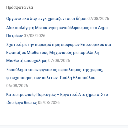
α
ε
Πρόσφατα νέα
ν
ς
Οργανωτικό λίφτινγκ χρειάζονται οι δήμοι
07/08/2026
α
ά
Αδικαιολόγητη Μετακίνηση συναδέλφου μας στο Δήμο
ρ
ρ
Πατρέων
07/08/2026
τ
θ
Σχετικά με την παρακράτηση εισφορών Επικουρικού και
ή
ρ
Εφάπαξ σε Μισθωτούς Μηχανικούς με παράλληλη
σ
ω
Μισθωτή απασχόληση
07/08/2026
ε
ν
Ξεπούλημα και ενεργειακός αφοπλισμός της χώρας,
ω
ι
φτωχοποίηση των πολιτών- Γιούλη Ηλιοπούλου
ν
σ
06/08/2026
τ
ο
Καταστροφικές Πυρκαγιές – Εργατικά Ατυχήματα: Στο
χ
ίδιο έργο θεατές
05/08/2026
ώ
ρ
ο