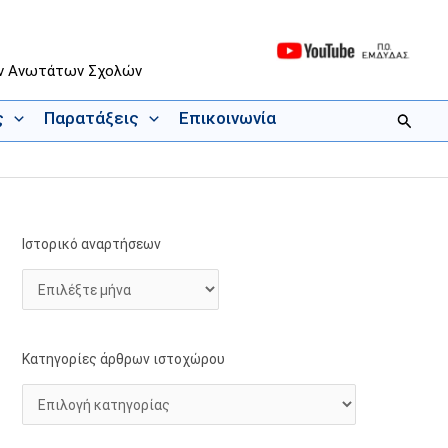
ων Ανωτάτων Σχολών
ς
Παρατάξεις
Επικοινωνία
Αναζήτ
Ιστορικό αναρτήσεων
Ι
Κ
σ
α
τ
τ
ο
η
ρ
γ
Κατηγορίες άρθρων ιστοχώρου
ι
ο
κ
ρ
ό
ί