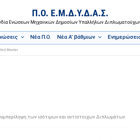
Π.Ο. Ε.Μ.Δ.Υ.Δ.Α.Σ.
νδία Ενώσεων Μηχανικών Δημοσίων Υπαλλήλων Διπλωματούχ
Ενώσεις
Νέα Π.Ο.
Νέα Α’ βάθμιων
Ενημερώσει
ated Master
 – συμπερίληψη των ισότιμων και αντίστοιχων Διπλωμάτων