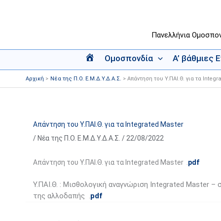
Μετάβαση
στο
περιεχόμενο
Πανελλήνια Ομοσπο
Ομοσπονδία
Α’ βάθμιες 
Α
ρ
Αρχική
Νέα της Π.Ο. Ε.Μ.Δ.Υ.Δ.Α.Σ.
Απάντηση του Υ.ΠΑΙ.Θ. για τα Integr
χ
ι
κ
ή
Απάντηση του Υ.ΠΑΙ.Θ. για τα Integrated Master
/
Νέα της Π.Ο. Ε.Μ.Δ.Υ.Δ.Α.Σ.
/
22/08/2022
Απάντηση του Υ.ΠΑΙ.Θ. για τα Integrated Master .
pdf
Υ.ΠΑΙ.Θ. : Μισθολογική αναγνώριση Integrated Master
της αλλοδαπής .
pdf