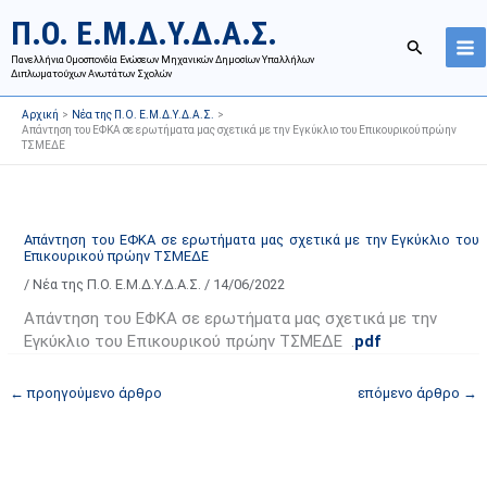
Μετάβαση
Ι
Κ
Π.Ο. Ε.Μ.Δ.Υ.Δ.Α.Σ.
στο
σ
α
Αναζήτησ
περιεχόμενο
Πανελλήνια Ομοσπονδία Ενώσεων Μηχανικών Δημοσίων Υπαλλήλων
τ
τ
Διπλωματούχων Ανωτάτων Σχολών
ο
η
Αρχική
Νέα της Π.Ο. Ε.Μ.Δ.Υ.Δ.Α.Σ.
ρ
γ
Απάντηση του ΕΦΚΑ σε ερωτήματα μας σχετικά με την Εγκύκλιο του Επικουρικού πρώην
ΤΣΜΕΔΕ
ι
ο
κ
ρ
ό
ί
α
ε
Απάντηση του ΕΦΚΑ σε ερωτήματα μας σχετικά με την Εγκύκλιο του
Επικουρικού πρώην ΤΣΜΕΔΕ
ν
ς
/
Νέα της Π.Ο. Ε.Μ.Δ.Υ.Δ.Α.Σ.
/
14/06/2022
α
ά
ρ
ρ
Απάντηση του ΕΦΚΑ σε ερωτήματα μας σχετικά με την
τ
θ
Εγκύκλιο του Επικουρικού πρώην ΤΣΜΕΔΕ .
pdf
ή
ρ
←
προηγούμενο άρθρο
επόμενο άρθρο
→
σ
ω
ε
ν
ω
ι
ν
σ