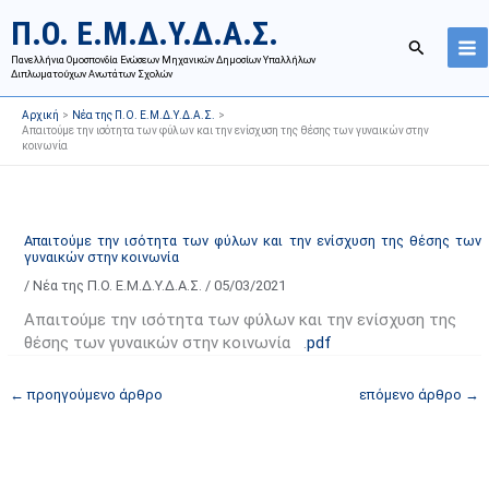
Μετάβαση
Ι
Κ
Π.Ο. Ε.Μ.Δ.Υ.Δ.Α.Σ.
στο
σ
α
Αναζήτησ
περιεχόμενο
Πανελλήνια Ομοσπονδία Ενώσεων Μηχανικών Δημοσίων Υπαλλήλων
τ
τ
Διπλωματούχων Ανωτάτων Σχολών
ο
η
Αρχική
Νέα της Π.Ο. Ε.Μ.Δ.Υ.Δ.Α.Σ.
ρ
γ
Απαιτούμε την ισότητα των φύλων και την ενίσχυση της θέσης των γυναικών στην
κοινωνία
ι
ο
κ
ρ
ό
ί
α
ε
Απαιτούμε την ισότητα των φύλων και την ενίσχυση της θέσης των
γυναικών στην κοινωνία
ν
ς
/
Νέα της Π.Ο. Ε.Μ.Δ.Υ.Δ.Α.Σ.
/
05/03/2021
α
ά
ρ
ρ
Απαιτούμε την ισότητα των φύλων και την ενίσχυση της
τ
θ
θέσης των γυναικών στην κοινωνία .
pdf
ή
ρ
←
προηγούμενο άρθρο
επόμενο άρθρο
→
σ
ω
ε
ν
ω
ι
ν
σ