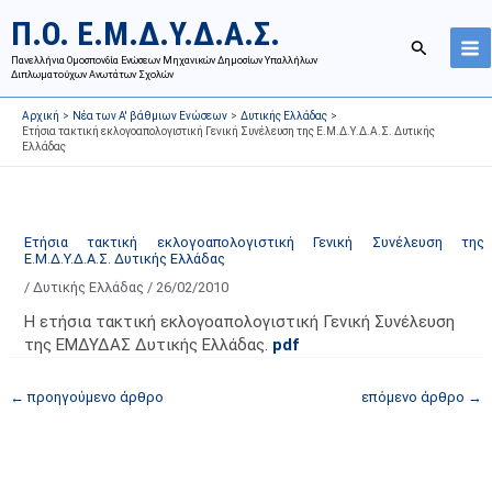
Μετάβαση
Ι
Κ
Π.Ο. Ε.Μ.Δ.Υ.Δ.Α.Σ.
στο
σ
α
Αναζήτησ
περιεχόμενο
Πανελλήνια Ομοσπονδία Ενώσεων Μηχανικών Δημοσίων Υπαλλήλων
τ
τ
Διπλωματούχων Ανωτάτων Σχολών
ο
η
Αρχική
Νέα των Α' βάθμιων Ενώσεων
Δυτικής Ελλάδας
ρ
γ
Ετήσια τακτική εκλογοαπολογιστική Γενική Συνέλευση της Ε.Μ.Δ.Υ.Δ.Α.Σ. Δυτικής
Ελλάδας
ι
ο
κ
ρ
ό
ί
α
ε
Ετήσια τακτική εκλογοαπολογιστική Γενική Συνέλευση της
Ε.Μ.Δ.Υ.Δ.Α.Σ. Δυτικής Ελλάδας
ν
ς
/
Δυτικής Ελλάδας
/
26/02/2010
α
ά
ρ
ρ
Η ετήσια τακτική εκλογοαπολογιστική Γενική Συνέλευση
τ
θ
της ΕΜΔΥΔΑΣ Δυτικής Ελλάδας.
pdf
ή
ρ
←
προηγούμενο άρθρο
επόμενο άρθρο
→
σ
ω
ε
ν
ω
ι
ν
σ