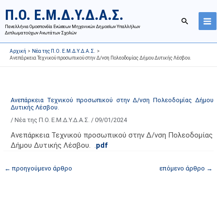
Μετάβαση
Ι
Κ
Π.Ο. Ε.Μ.Δ.Υ.Δ.Α.Σ.
στο
σ
α
Αναζήτησ
περιεχόμενο
Πανελλήνια Ομοσπονδία Ενώσεων Μηχανικών Δημοσίων Υπαλλήλων
τ
τ
Διπλωματούχων Ανωτάτων Σχολών
ο
η
Αρχική
Νέα της Π.Ο. Ε.Μ.Δ.Υ.Δ.Α.Σ.
ρ
γ
Ανεπάρκεια Τεχνικού προσωπικού στην Δ/νση Πολεοδομίας Δήμου Δυτικής Λέσβου.
ι
ο
κ
ρ
ό
ί
Ανεπάρκεια Τεχνικού προσωπικού στην Δ/νση Πολεοδομίας Δήμου
α
ε
Δυτικής Λέσβου.
ν
ς
/
Νέα της Π.Ο. Ε.Μ.Δ.Υ.Δ.Α.Σ.
/
09/01/2024
α
ά
Ανεπάρκεια Τεχνικού προσωπικού στην Δ/νση Πολεοδομίας
ρ
ρ
Δήμου Δυτικής Λέσβου. .
pdf
τ
θ
ή
ρ
←
προηγούμενο άρθρο
επόμενο άρθρο
→
σ
ω
ε
ν
ω
ι
ν
σ