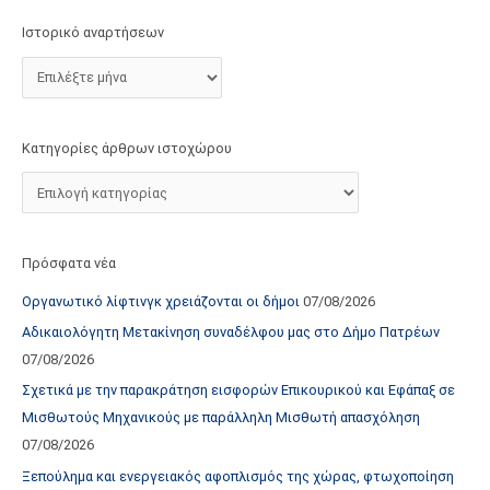
τ
Ιστορικό αναρτήσεων
ο
χ
ώ
ρ
Κατηγορίες άρθρων ιστοχώρου
ο
υ
Πρόσφατα νέα
Οργανωτικό λίφτινγκ χρειάζονται οι δήμοι
07/08/2026
Αδικαιολόγητη Μετακίνηση συναδέλφου μας στο Δήμο Πατρέων
07/08/2026
Σχετικά με την παρακράτηση εισφορών Επικουρικού και Εφάπαξ σε
Μισθωτούς Μηχανικούς με παράλληλη Μισθωτή απασχόληση
07/08/2026
Ξεπούλημα και ενεργειακός αφοπλισμός της χώρας, φτωχοποίηση