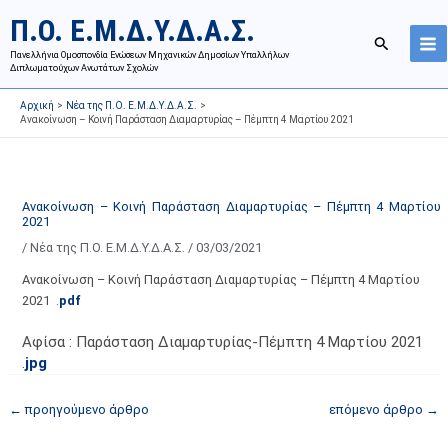
Μετάβαση
Ι
Κ
Π.Ο. Ε.Μ.Δ.Υ.Δ.Α.Σ.
στο
σ
α
Αναζήτησ
περιεχόμενο
Πανελλήνια Ομοσπονδία Ενώσεων Μηχανικών Δημοσίων Υπαλλήλων
τ
τ
Διπλωματούχων Ανωτάτων Σχολών
ο
η
Αρχική
Νέα της Π.Ο. Ε.Μ.Δ.Υ.Δ.Α.Σ.
ρ
γ
Ανακοίνωση – Κοινή Παράσταση Διαμαρτυρίας – Πέμπτη 4 Μαρτίου 2021
ι
ο
κ
ρ
ό
ί
Ανακοίνωση – Κοινή Παράσταση Διαμαρτυρίας – Πέμπτη 4 Μαρτίου
α
ε
2021
ν
ς
/
Νέα της Π.Ο. Ε.Μ.Δ.Υ.Δ.Α.Σ.
/
03/03/2021
α
ά
Ανακοίνωση – Κοινή Παράσταση Διαμαρτυρίας – Πέμπτη 4 Μαρτίου
ρ
ρ
2021 .
pdf
τ
θ
ή
ρ
Αφίσα : Παράσταση Διαμαρτυρίας-Πέμπτη 4 Μαρτίου 2021
.
jpg
σ
ω
ε
ν
←
προηγούμενο άρθρο
επόμενο άρθρο
→
ω
ι
ν
σ