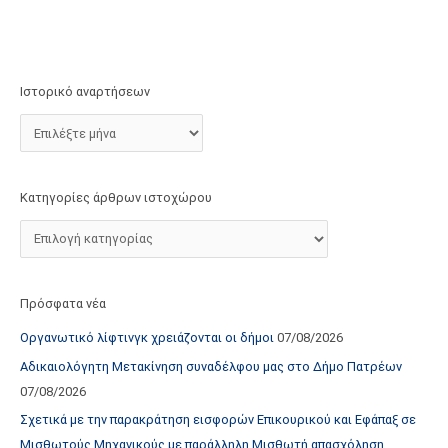
τ
ο
χ
ώ
Ιστορικό αναρτήσεων
ρ
ο
υ
Κατηγορίες άρθρων ιστοχώρου
Πρόσφατα νέα
Οργανωτικό λίφτινγκ χρειάζονται οι δήμοι
07/08/2026
Αδικαιολόγητη Μετακίνηση συναδέλφου μας στο Δήμο Πατρέων
07/08/2026
Σχετικά με την παρακράτηση εισφορών Επικουρικού και Εφάπαξ σε
Μισθωτούς Μηχανικούς με παράλληλη Μισθωτή απασχόληση