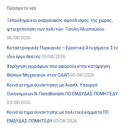
α
ε
Πρόσφατα νέα
ν
ς
Ξεπούλημα και ενεργειακός αφοπλισμός της χώρας,
α
ά
φτωχοποίηση των πολιτών- Γιούλη Ηλιοπούλου
ρ
ρ
06/08/2026
τ
θ
Καταστροφικές Πυρκαγιές – Εργατικά Ατυχήματα: Στο
ή
ρ
ίδιο έργο θεατές
05/08/2026
σ
ω
Χορήγηση εγγράφων που αφορούν στην κατάργηση
ε
ν
θέσεων Μηχανικών στον ΟΔΑΠ
05/08/2026
ω
ι
Κοινό αίτημα συνάντησης με Αναπλ. Υπουργό
ν
σ
Οικονομικών Ν. Παπαθανάση ΠΟ ΕΜΔΥΔΑΣ-ΠΟΜΗΤΕΔΥ
τ
03/08/2026
ο
χ
Κοινό αίτημα συνάντησης με πολιτικά κόμματα ΠΟ
ώ
ΕΜΔΥΔΑΣ-ΠΟΜΗΤΕΔΥ
03/08/2026
ρ
ο