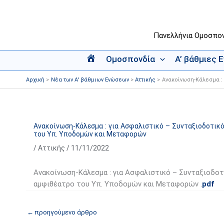
Μετάβαση
στο
περιεχόμενο
Πανελλήνια Ομοσπο
Ομοσπονδία
Α’ βάθμιες 
Α
ρ
Αρχική
Νέα των Α' βάθμιων Ενώσεων
Αττικής
Ανακοίνωση-Κάλεσμα : 
χ
ι
κ
ή
Ανακοίνωση-Κάλεσμα : για Ασφαλιστικό – Συνταξιοδοτικό
του Υπ. Υποδομών και Μεταφορών
/
Αττικής
/
11/11/2022
Ανακοίνωση-Κάλεσμα : για Ασφαλιστικό – Συνταξιοδοτι
αμφιθέατρο του Υπ. Υποδομών και Μεταφορών .
pdf
←
προηγούμενο άρθρο