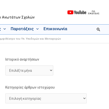
ων Ανωτάτων Σχολών
ς
Παρατάξεις
Επικοινωνία
Αναζήτ
το αμφιθέατρο του Υπ. Υποδομών και Μεταφορών
Ιστορικό αναρτήσεων
Ι
Κ
σ
α
τ
τ
ο
η
ρ
γ
Κατηγορίες άρθρων ιστοχώρου
ι
ο
κ
ρ
ό
ί