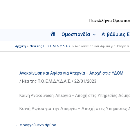
Μετάβαση
στο
περιεχόμενο
Πανελλήνια Ομοσπο
Ομοσπονδία
Α’ βάθμιες 
Α
ρ
Αρχική
Νέα της Π.Ο. Ε.Μ.Δ.Υ.Δ.Α.Σ.
Ανακοίνωση και Αφίσα για Απεργία
χ
ι
κ
ή
Ανακοίνωση και Αφίσα για Απεργία – Αποχή στις ΥΔΟΜ
/
Νέα της Π.Ο. Ε.Μ.Δ.Υ.Δ.Α.Σ.
/
22/01/2023
Κοινή Ανακοίνωση, Απεργία – Αποχή στις Υπηρεσίες Δόμησ
Κοινή Αφίσα για την Απεργία – Αποχή στις Υπηρεσίες
←
προηγούμενο άρθρο