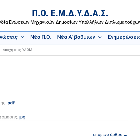
Π.Ο. Ε.Μ.Δ.Υ.Δ.Α.Σ.
νδία Ενώσεων Μηχανικών Δημοσίων Υπαλλήλων Διπλωματούχ
Ενώσεις
Νέα Π.Ο.
Νέα Α’ βάθμιων
Ενημερώσει
 – Αποχή στις ΥΔΟΜ
ης .
pdf
 Δόμησης.
jpg
επόμενο άρθρο
→