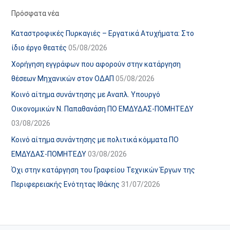
α
ε
Πρόσφατα νέα
ν
ς
Καταστροφικές Πυρκαγιές – Εργατικά Ατυχήματα: Στο
α
ά
ίδιο έργο θεατές
05/08/2026
ρ
ρ
Χορήγηση εγγράφων που αφορούν στην κατάργηση
τ
θ
θέσεων Μηχανικών στον ΟΔΑΠ
05/08/2026
ή
ρ
Κοινό αίτημα συνάντησης με Αναπλ. Υπουργό
σ
ω
Οικονομικών Ν. Παπαθανάση ΠΟ ΕΜΔΥΔΑΣ-ΠΟΜΗΤΕΔΥ
ε
ν
03/08/2026
ω
ι
Κοινό αίτημα συνάντησης με πολιτικά κόμματα ΠΟ
ν
σ
ΕΜΔΥΔΑΣ-ΠΟΜΗΤΕΔΥ
03/08/2026
τ
ο
Όχι στην κατάργηση του Γραφείου Τεχνικών Έργων της
χ
Περιφερειακής Ενότητας Ιθάκης
31/07/2026
ώ
ρ
ο