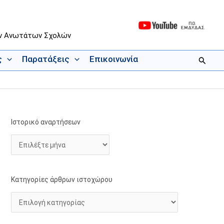
ων Ανωτάτων Σχολών
ς
Παρατάξεις
Επικοινωνία
Αναζήτ
Ιστορικό αναρτήσεων
Ι
Κ
σ
α
τ
τ
ο
η
ρ
γ
Κατηγορίες άρθρων ιστοχώρου
ι
ο
κ
ρ
ό
ί