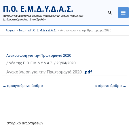
Μετάβαση
Ι
Κ
Π.Ο. Ε.Μ.Δ.Υ.Δ.Α.Σ.
στο
σ
α
Αναζήτησ
περιεχόμενο
Πανελλήνια Ομοσπονδία Ενώσεων Μηχανικών Δημοσίων Υπαλλήλων
τ
τ
Διπλωματούχων Ανωτάτων Σχολών
ο
η
Αρχική
Νέα της Π.Ο. Ε.Μ.Δ.Υ.Δ.Α.Σ.
Ανακοίνωση για την Πρωτομαγιά 2020
ρ
γ
ι
ο
κ
ρ
ό
ί
Ανακοίνωση για την Πρωτομαγιά 2020
α
ε
/
Νέα της Π.Ο. Ε.Μ.Δ.Υ.Δ.Α.Σ.
/
29/04/2020
ν
ς
Ανακοίνωση για την Πρωτομαγιά 2020 .
pdf
α
ά
ρ
ρ
←
προηγούμενο άρθρο
επόμενο άρθρο
→
τ
θ
ή
ρ
σ
ω
ε
ν
ω
ι
Ιστορικό αναρτήσεων
ν
σ