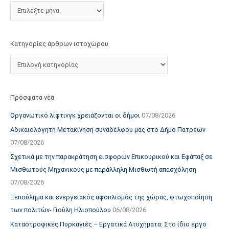
τ
ο
χ
Κατηγορίες άρθρων ιστοχώρου
ώ
ρ
ο
υ
Πρόσφατα νέα
Οργανωτικό λίφτινγκ χρειάζονται οι δήμοι
07/08/2026
Αδικαιολόγητη Μετακίνηση συναδέλφου μας στο Δήμο Πατρέων
07/08/2026
Σχετικά με την παρακράτηση εισφορών Επικουρικού και Εφάπαξ σε
Μισθωτούς Μηχανικούς με παράλληλη Μισθωτή απασχόληση
07/08/2026
Ξεπούλημα και ενεργειακός αφοπλισμός της χώρας, φτωχοποίηση
των πολιτών- Γιούλη Ηλιοπούλου
06/08/2026
Καταστροφικές Πυρκαγιές – Εργατικά Ατυχήματα: Στο ίδιο έργο