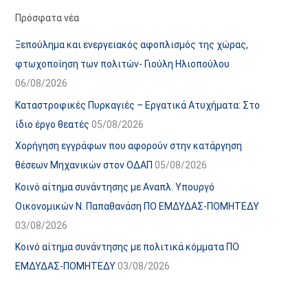
α
ε
Πρόσφατα νέα
ν
ς
Ξεπούλημα και ενεργειακός αφοπλισμός της χώρας,
α
ά
φτωχοποίηση των πολιτών- Γιούλη Ηλιοπούλου
ρ
ρ
06/08/2026
τ
θ
Καταστροφικές Πυρκαγιές – Εργατικά Ατυχήματα: Στο
ή
ρ
ίδιο έργο θεατές
05/08/2026
σ
ω
Χορήγηση εγγράφων που αφορούν στην κατάργηση
ε
ν
θέσεων Μηχανικών στον ΟΔΑΠ
05/08/2026
ω
ι
Κοινό αίτημα συνάντησης με Αναπλ. Υπουργό
ν
σ
Οικονομικών Ν. Παπαθανάση ΠΟ ΕΜΔΥΔΑΣ-ΠΟΜΗΤΕΔΥ
τ
03/08/2026
ο
χ
Κοινό αίτημα συνάντησης με πολιτικά κόμματα ΠΟ
ώ
ΕΜΔΥΔΑΣ-ΠΟΜΗΤΕΔΥ
03/08/2026
ρ
ο