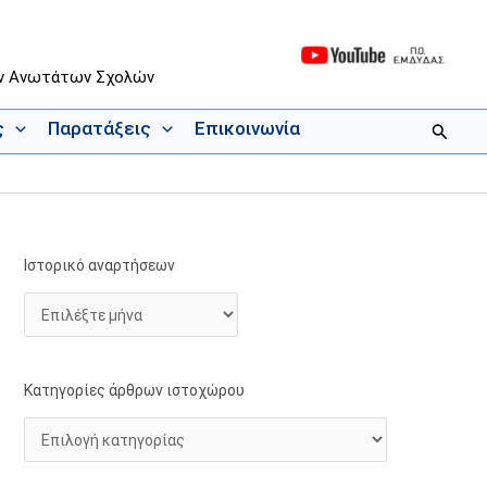
ων Ανωτάτων Σχολών
ς
Παρατάξεις
Επικοινωνία
Αναζήτ
Ιστορικό αναρτήσεων
Ι
Κ
σ
α
τ
τ
ο
η
ρ
γ
Κατηγορίες άρθρων ιστοχώρου
ι
ο
κ
ρ
ό
ί