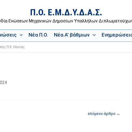
Π.Ο. Ε.Μ.Δ.Υ.Δ.Α.Σ.
νδία Ενώσεων Μηχανικών Δημοσίων Υπαλλήλων Διπλωματούχ
Ενώσεις
Νέα Π.Ο.
Νέα Α’ βάθμιων
Ενημερώσει
πής Π.Ε. Ηλείας
2024
επόμενο άρθρο
→