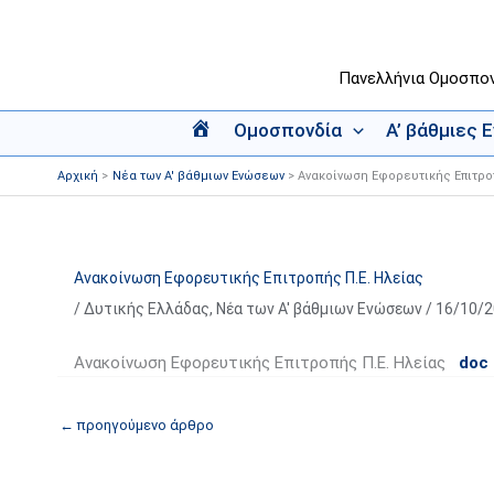
Μετάβαση
στο
περιεχόμενο
Πανελλήνια Ομοσπο
Ομοσπονδία
Α’ βάθμιες 
Α
ρ
Αρχική
Νέα των Α' βάθμιων Ενώσεων
Ανακοίνωση Εφορευτικής Επιτρο
χ
ι
κ
ή
Ανακοίνωση Εφορευτικής Επιτροπής Π.Ε. Ηλείας
/
Δυτικής Ελλάδας
,
Νέα των Α' βάθμιων Ενώσεων
/
16/10/
Ανακοίνωση Εφορευτικής Επιτροπής Π.Ε. Ηλείας
doc
←
προηγούμενο άρθρο