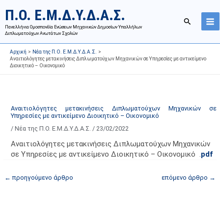
Μετάβαση
Ι
Κ
Π.Ο. Ε.Μ.Δ.Υ.Δ.Α.Σ.
στο
σ
α
Αναζήτησ
περιεχόμενο
Πανελλήνια Ομοσπονδία Ενώσεων Μηχανικών Δημοσίων Υπαλλήλων
τ
τ
Διπλωματούχων Ανωτάτων Σχολών
ο
η
Αρχική
Νέα της Π.Ο. Ε.Μ.Δ.Υ.Δ.Α.Σ.
ρ
γ
Αναιτιολόγητες μετακινήσεις Διπλωματούχων Μηχανικών σε Υπηρεσίες με αντικείμενο
Διοικητικό – Οικονομικό
ι
ο
κ
ρ
ό
ί
α
ε
Αναιτιολόγητες μετακινήσεις Διπλωματούχων Μηχανικών σε
Υπηρεσίες με αντικείμενο Διοικητικό – Οικονομικό
ν
ς
/
Νέα της Π.Ο. Ε.Μ.Δ.Υ.Δ.Α.Σ.
/
23/02/2022
α
ά
ρ
ρ
Αναιτιολόγητες μετακινήσεις Διπλωματούχων Μηχανικών
τ
θ
σε Υπηρεσίες με αντικείμενο Διοικητικό – Οικονομικό .
pdf
ή
ρ
←
προηγούμενο άρθρο
επόμενο άρθρο
→
σ
ω
ε
ν
ω
ι
ν
σ