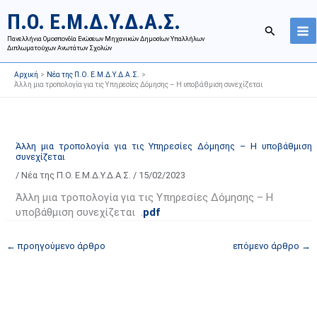
Μετάβαση
Ι
Κ
Π.Ο. Ε.Μ.Δ.Υ.Δ.Α.Σ.
στο
σ
α
Αναζήτησ
περιεχόμενο
Πανελλήνια Ομοσπονδία Ενώσεων Μηχανικών Δημοσίων Υπαλλήλων
τ
τ
Διπλωματούχων Ανωτάτων Σχολών
ο
η
Αρχική
Νέα της Π.Ο. Ε.Μ.Δ.Υ.Δ.Α.Σ.
ρ
γ
Άλλη μια τροπολογία για τις Υπηρεσίες Δόμησης – Η υποβάθμιση συνεχίζεται
ι
ο
κ
ρ
ό
ί
Άλλη μια τροπολογία για τις Υπηρεσίες Δόμησης – Η υποβάθμιση
α
ε
συνεχίζεται
ν
ς
/
Νέα της Π.Ο. Ε.Μ.Δ.Υ.Δ.Α.Σ.
/
15/02/2023
α
ά
Άλλη μια τροπολογία για τις Υπηρεσίες Δόμησης – Η
ρ
ρ
υποβάθμιση συνεχίζεται .
pdf
τ
θ
ή
ρ
←
προηγούμενο άρθρο
επόμενο άρθρο
→
σ
ω
ε
ν
ω
ι
ν
σ