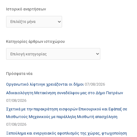
τ
Ιστορικό αναρτήσεων
ο
χ
ώ
ρ
Κατηγορίες άρθρων ιστοχώρου
ο
υ
Πρόσφατα νέα
Οργανωτικό λίφτινγκ χρειάζονται οι δήμοι
07/08/2026
Αδικαιολόγητη Μετακίνηση συναδέλφου μας στο Δήμο Πατρέων
07/08/2026
Σχετικά με την παρακράτηση εισφορών Επικουρικού και Εφάπαξ σε
Μισθωτούς Μηχανικούς με παράλληλη Μισθωτή απασχόληση
07/08/2026
Ξεπούλημα και ενεργειακός αφοπλισμός της χώρας, φτωχοποίηση