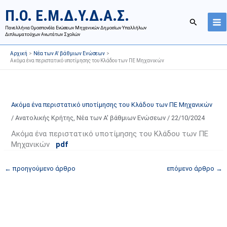
Μετάβαση
Ι
Κ
Π.Ο. Ε.Μ.Δ.Υ.Δ.Α.Σ.
στο
σ
α
Αναζήτησ
περιεχόμενο
Πανελλήνια Ομοσπονδία Ενώσεων Μηχανικών Δημοσίων Υπαλλήλων
τ
τ
Διπλωματούχων Ανωτάτων Σχολών
ο
η
Αρχική
Νέα των Α' βάθμιων Ενώσεων
ρ
γ
Ακόμα ένα περιστατικό υποτίμησης του Κλάδου των ΠΕ Μηχανικών
ι
ο
κ
ρ
ό
ί
Ακόμα ένα περιστατικό υποτίμησης του Κλάδου των ΠΕ Μηχανικών
α
ε
/
Ανατολικής Κρήτης
,
Νέα των Α' βάθμιων Ενώσεων
/
22/10/2024
ν
ς
α
ά
Ακόμα ένα περιστατικό υποτίμησης του Κλάδου των ΠΕ
Μηχανικών
pdf
ρ
ρ
τ
θ
←
προηγούμενο άρθρο
επόμενο άρθρο
→
ή
ρ
σ
ω
ε
ν
ω
ι
ν
σ