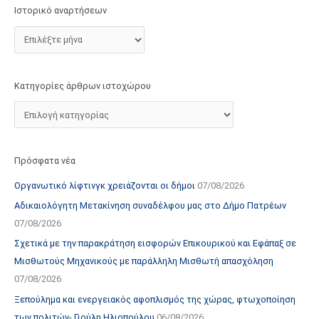
τ
Ιστορικό αναρτήσεων
ο
χ
ώ
ρ
Κατηγορίες άρθρων ιστοχώρου
ο
υ
Πρόσφατα νέα
Οργανωτικό λίφτινγκ χρειάζονται οι δήμοι
07/08/2026
Αδικαιολόγητη Μετακίνηση συναδέλφου μας στο Δήμο Πατρέων
07/08/2026
Σχετικά με την παρακράτηση εισφορών Επικουρικού και Εφάπαξ σε
Μισθωτούς Μηχανικούς με παράλληλη Μισθωτή απασχόληση
07/08/2026
Ξεπούλημα και ενεργειακός αφοπλισμός της χώρας, φτωχοποίηση
των πολιτών- Γιούλη Ηλιοπούλου
06/08/2026