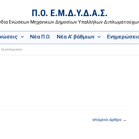
Π.Ο. Ε.Μ.Δ.Υ.Δ.Α.Σ.
νδία Ενώσεων Μηχανικών Δημοσίων Υπαλλήλων Διπλωματούχ
Ενώσεις
Νέα Π.Ο.
Νέα Α’ βάθμιων
Ενημερώσει
ό Οικονομικών
επόμενο άρθρο
→