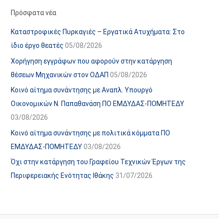
α
ε
Πρόσφατα νέα
ν
ς
Καταστροφικές Πυρκαγιές – Εργατικά Ατυχήματα: Στο
α
ά
ίδιο έργο θεατές
05/08/2026
ρ
ρ
Χορήγηση εγγράφων που αφορούν στην κατάργηση
τ
θ
θέσεων Μηχανικών στον ΟΔΑΠ
05/08/2026
ή
ρ
Κοινό αίτημα συνάντησης με Αναπλ. Υπουργό
σ
ω
Οικονομικών Ν. Παπαθανάση ΠΟ ΕΜΔΥΔΑΣ-ΠΟΜΗΤΕΔΥ
ε
ν
03/08/2026
ω
ι
Κοινό αίτημα συνάντησης με πολιτικά κόμματα ΠΟ
ν
σ
ΕΜΔΥΔΑΣ-ΠΟΜΗΤΕΔΥ
03/08/2026
τ
ο
Όχι στην κατάργηση του Γραφείου Τεχνικών Έργων της
χ
Περιφερειακής Ενότητας Ιθάκης
31/07/2026
ώ
ρ
ο