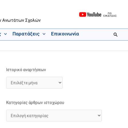
ων Ανωτάτων Σχολών
ς
Παρατάξεις
Επικοινωνία
Αναζήτ
Ιστορικό αναρτήσεων
Ι
Κ
σ
α
τ
τ
ο
η
ρ
γ
Κατηγορίες άρθρων ιστοχώρου
ι
ο
κ
ρ
ό
ί