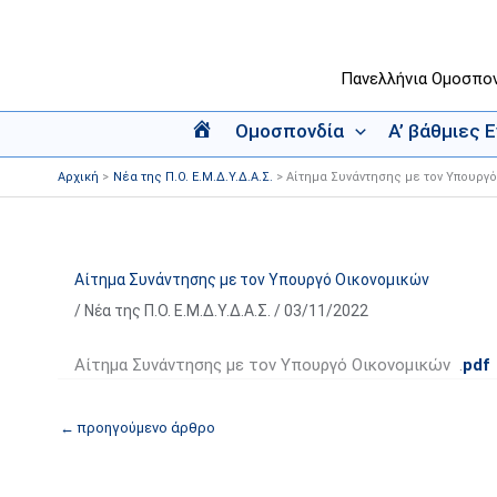
Μετάβαση
στο
περιεχόμενο
Πανελλήνια Ομοσπο
Ομοσπονδία
Α’ βάθμιες 
Α
ρ
Αρχική
Νέα της Π.Ο. Ε.Μ.Δ.Υ.Δ.Α.Σ.
Αίτημα Συνάντησης με τον Υπουργ
χ
ι
κ
ή
Αίτημα Συνάντησης με τον Υπουργό Οικονομικών
/
Νέα της Π.Ο. Ε.Μ.Δ.Υ.Δ.Α.Σ.
/
03/11/2022
Αίτημα Συνάντησης με τον Υπουργό Οικονομικών .
pdf
←
προηγούμενο άρθρο