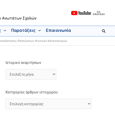
ων Ανωτάτων Σχολών
ς
Παρατάξεις
Επικοινωνία
Αναζήτ
Αποκατάστασης Επιπτώσεων Φυσικών Καταστροφών
Ιστορικό αναρτήσεων
Ι
Κ
σ
α
τ
τ
ο
η
ρ
γ
Κατηγορίες άρθρων ιστοχώρου
ι
ο
κ
ρ
ό
ί