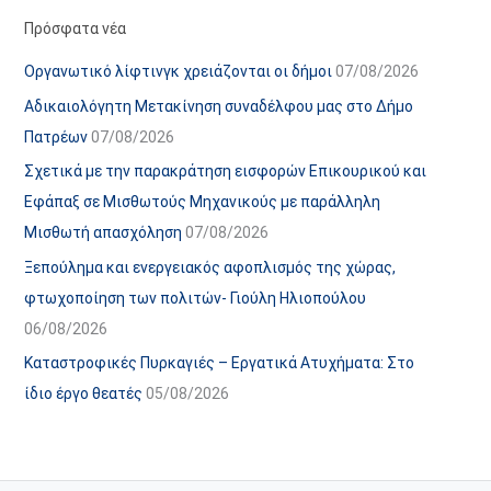
α
ε
Πρόσφατα νέα
ν
ς
Οργανωτικό λίφτινγκ χρειάζονται οι δήμοι
07/08/2026
α
ά
Αδικαιολόγητη Μετακίνηση συναδέλφου μας στο Δήμο
ρ
ρ
Πατρέων
07/08/2026
τ
θ
Σχετικά με την παρακράτηση εισφορών Επικουρικού και
ή
ρ
Εφάπαξ σε Μισθωτούς Μηχανικούς με παράλληλη
σ
ω
Μισθωτή απασχόληση
07/08/2026
ε
ν
Ξεπούλημα και ενεργειακός αφοπλισμός της χώρας,
ω
ι
φτωχοποίηση των πολιτών- Γιούλη Ηλιοπούλου
ν
σ
06/08/2026
τ
ο
Καταστροφικές Πυρκαγιές – Εργατικά Ατυχήματα: Στο
χ
ίδιο έργο θεατές
05/08/2026
ώ
ρ
ο