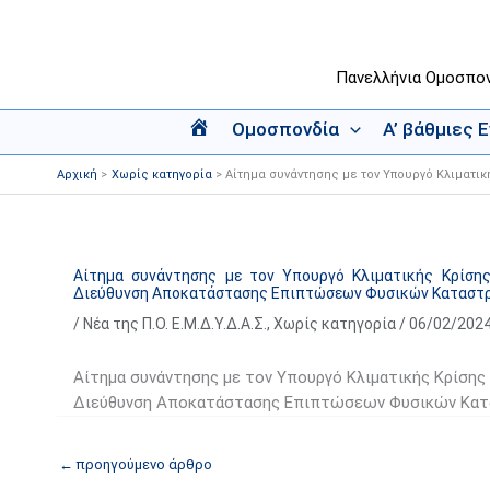
Μετάβαση
στο
περιεχόμενο
Πανελλήνια Ομοσπο
Ομοσπονδία
Α’ βάθμιες 
Α
ρ
Αρχική
Χωρίς κατηγορία
Αίτημα συνάντησης με τον Υπουργό Κλιματι
χ
ι
κ
ή
Αίτημα συνάντησης με τον Υπουργό Κλιματικής Κρίσης
Διεύθυνση Αποκατάστασης Επιπτώσεων Φυσικών Κατασ
/
Νέα της Π.Ο. Ε.Μ.Δ.Υ.Δ.Α.Σ.
,
Χωρίς κατηγορία
/
06/02/202
Αίτημα συνάντησης με τον Υπουργό Κλιματικής Κρίσης 
Διεύθυνση Αποκατάστασης Επιπτώσεων Φυσικών Κ
←
προηγούμενο άρθρο