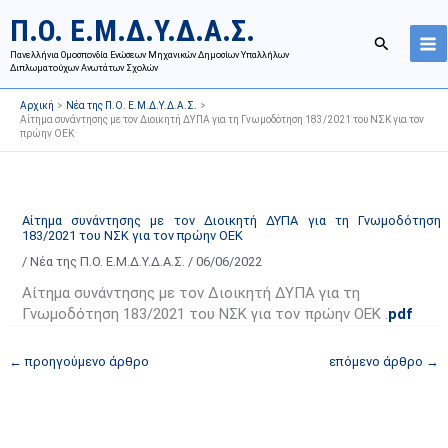
Μετάβαση
Ι
Κ
Π.Ο. Ε.Μ.Δ.Υ.Δ.Α.Σ.
στο
σ
α
Αναζήτησ
περιεχόμενο
Πανελλήνια Ομοσπονδία Ενώσεων Μηχανικών Δημοσίων Υπαλλήλων
τ
τ
Διπλωματούχων Ανωτάτων Σχολών
ο
η
Αρχική
Νέα της Π.Ο. Ε.Μ.Δ.Υ.Δ.Α.Σ.
ρ
γ
Αίτημα συνάντησης με τον Διοικητή ΔΥΠΑ για τη Γνωμοδότηση 183/2021 του ΝΣΚ για τον
πρώην ΟΕΚ
ι
ο
κ
ρ
ό
ί
α
ε
Αίτημα συνάντησης με τον Διοικητή ΔΥΠΑ για τη Γνωμοδότηση
183/2021 του ΝΣΚ για τον πρώην ΟΕΚ
ν
ς
/
Νέα της Π.Ο. Ε.Μ.Δ.Υ.Δ.Α.Σ.
/
06/06/2022
α
ά
ρ
ρ
Αίτημα συνάντησης με τον Διοικητή ΔΥΠΑ για τη
τ
θ
Γνωμοδότηση 183/2021 του ΝΣΚ για τον πρώην ΟΕΚ .
pdf
ή
ρ
←
προηγούμενο άρθρο
επόμενο άρθρο
→
σ
ω
ε
ν
ω
ι
ν
σ