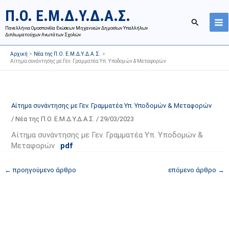
Μετάβαση
Ι
Κ
Π.Ο. Ε.Μ.Δ.Υ.Δ.Α.Σ.
στο
σ
α
Αναζήτησ
περιεχόμενο
Πανελλήνια Ομοσπονδία Ενώσεων Μηχανικών Δημοσίων Υπαλλήλων
τ
τ
Διπλωματούχων Ανωτάτων Σχολών
ο
η
Αρχική
Νέα της Π.Ο. Ε.Μ.Δ.Υ.Δ.Α.Σ.
ρ
γ
Αίτημα συνάντησης με Γεν. Γραμματέα Υπ. Υποδομών & Μεταφορών
ι
ο
κ
ρ
ό
ί
Αίτημα συνάντησης με Γεν. Γραμματέα Υπ. Υποδομών & Μεταφορών
α
ε
/
Νέα της Π.Ο. Ε.Μ.Δ.Υ.Δ.Α.Σ.
/
29/03/2023
ν
ς
α
ά
Αίτημα συνάντησης με Γεν. Γραμματέα Υπ. Υποδομών &
Μεταφορών .
pdf
ρ
ρ
τ
θ
←
προηγούμενο άρθρο
επόμενο άρθρο
→
ή
ρ
σ
ω
ε
ν
ω
ι
ν
σ