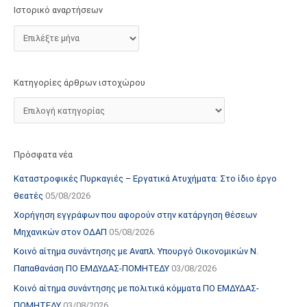
τ
Ιστορικό αναρτήσεων
ο
χ
ώ
ρ
Κατηγορίες άρθρων ιστοχώρου
ο
υ
Πρόσφατα νέα
Καταστροφικές Πυρκαγιές – Εργατικά Ατυχήματα: Στο ίδιο έργο
θεατές
05/08/2026
Χορήγηση εγγράφων που αφορούν στην κατάργηση θέσεων
Μηχανικών στον ΟΔΑΠ
05/08/2026
Κοινό αίτημα συνάντησης με Αναπλ. Υπουργό Οικονομικών Ν.
Παπαθανάση ΠΟ ΕΜΔΥΔΑΣ-ΠΟΜΗΤΕΔΥ
03/08/2026
Κοινό αίτημα συνάντησης με πολιτικά κόμματα ΠΟ ΕΜΔΥΔΑΣ-
ΠΟΜΗΤΕΔΥ
03/08/2026