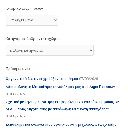
τ
Ιστορικό αναρτήσεων
ο
χ
ώ
ρ
Κατηγορίες άρθρων ιστοχώρου
ο
υ
Πρόσφατα νέα
Οργανωτικό λίφτινγκ χρειάζονται οι δήμοι
07/08/2026
Αδικαιολόγητη Μετακίνηση συναδέλφου μας στο Δήμο Πατρέων
07/08/2026
Σχετικά με την παρακράτηση εισφορών Επικουρικού και Εφάπαξ σε
Μισθωτούς Μηχανικούς με παράλληλη Μισθωτή απασχόληση
07/08/2026
Ξεπούλημα και ενεργειακός αφοπλισμός της χώρας, φτωχοποίηση