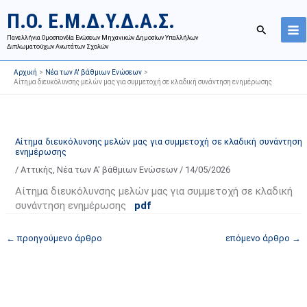
Μετάβαση
Ι
Κ
Π.Ο. Ε.Μ.Δ.Υ.Δ.Α.Σ.
στο
σ
α
Αναζήτησ
περιεχόμενο
Πανελλήνια Ομοσπονδία Ενώσεων Μηχανικών Δημοσίων Υπαλλήλων
τ
τ
Διπλωματούχων Ανωτάτων Σχολών
ο
η
Αρχική
Νέα των Α' βάθμιων Ενώσεων
ρ
γ
Αίτημα διευκόλυνσης μελών μας για συμμετοχή σε κλαδική συνάντηση ενημέρωσης
ι
ο
κ
ρ
ό
ί
Αίτημα διευκόλυνσης μελών μας για συμμετοχή σε κλαδική συνάντηση
α
ε
ενημέρωσης
ν
ς
/
Αττικής
,
Νέα των Α' βάθμιων Ενώσεων
/
14/05/2026
α
ά
Αίτημα διευκόλυνσης μελών μας για συμμετοχή σε κλαδική
ρ
ρ
συνάντηση ενημέρωσης
pdf
τ
θ
ή
ρ
←
προηγούμενο άρθρο
επόμενο άρθρο
→
σ
ω
ε
ν
ω
ι
ν
σ