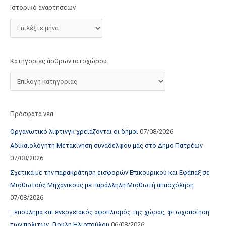
τ
Ιστορικό αναρτήσεων
ο
χ
ώ
ρ
Κατηγορίες άρθρων ιστοχώρου
ο
υ
Πρόσφατα νέα
Οργανωτικό λίφτινγκ χρειάζονται οι δήμοι
07/08/2026
Αδικαιολόγητη Μετακίνηση συναδέλφου μας στο Δήμο Πατρέων
07/08/2026
Σχετικά με την παρακράτηση εισφορών Επικουρικού και Εφάπαξ σε
Μισθωτούς Μηχανικούς με παράλληλη Μισθωτή απασχόληση
07/08/2026
Ξεπούλημα και ενεργειακός αφοπλισμός της χώρας, φτωχοποίηση
των πολιτών- Γιούλη Ηλιοπούλου
06/08/2026