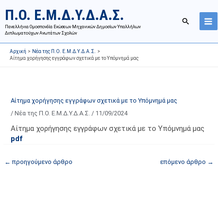
Μετάβαση
Ι
Κ
Π.Ο. Ε.Μ.Δ.Υ.Δ.Α.Σ.
στο
σ
α
Αναζήτησ
περιεχόμενο
Πανελλήνια Ομοσπονδία Ενώσεων Μηχανικών Δημοσίων Υπαλλήλων
τ
τ
Διπλωματούχων Ανωτάτων Σχολών
ο
η
Αρχική
Νέα της Π.Ο. Ε.Μ.Δ.Υ.Δ.Α.Σ.
ρ
γ
Αίτημα χορήγησης εγγράφων σχετικά με το Υπόμνημά μας
ι
ο
κ
ρ
ό
ί
Αίτημα χορήγησης εγγράφων σχετικά με το Υπόμνημά μας
α
ε
/
Νέα της Π.Ο. Ε.Μ.Δ.Υ.Δ.Α.Σ.
/
11/09/2024
ν
ς
α
ά
Αίτημα χορήγησης εγγράφων σχετικά με το Υπόμνημά μας
pdf
ρ
ρ
τ
θ
←
προηγούμενο άρθρο
επόμενο άρθρο
→
ή
ρ
σ
ω
ε
ν
ω
ι
ν
σ