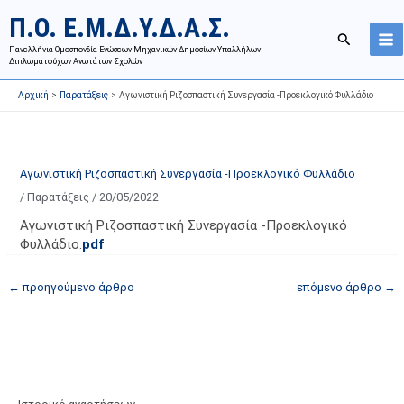
Μετάβαση
Ι
Κ
Π.Ο. Ε.Μ.Δ.Υ.Δ.Α.Σ.
στο
σ
α
Αναζήτησ
περιεχόμενο
Πανελλήνια Ομοσπονδία Ενώσεων Μηχανικών Δημοσίων Υπαλλήλων
τ
τ
Διπλωματούχων Ανωτάτων Σχολών
ο
η
Αρχική
Παρατάξεις
Αγωνιστική Ριζοσπαστική Συνεργασία -Προεκλογικό Φυλλάδιο
ρ
γ
ι
ο
κ
ρ
ό
ί
Αγωνιστική Ριζοσπαστική Συνεργασία -Προεκλογικό Φυλλάδιο
α
ε
/
Παρατάξεις
/
20/05/2022
ν
ς
Αγωνιστική Ριζοσπαστική Συνεργασία -Προεκλογικό
α
ά
Φυλλάδιο.
pdf
ρ
ρ
τ
θ
←
προηγούμενο άρθρο
επόμενο άρθρο
→
ή
ρ
σ
ω
ε
ν
ω
ι
ν
σ