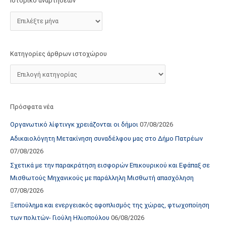
Ιστορικό αναρτήσεων
τ
ο
χ
ώ
Κατηγορίες άρθρων ιστοχώρου
ρ
ο
υ
Πρόσφατα νέα
Οργανωτικό λίφτινγκ χρειάζονται οι δήμοι
07/08/2026
Αδικαιολόγητη Μετακίνηση συναδέλφου μας στο Δήμο Πατρέων
07/08/2026
Σχετικά με την παρακράτηση εισφορών Επικουρικού και Εφάπαξ σε
Μισθωτούς Μηχανικούς με παράλληλη Μισθωτή απασχόληση
07/08/2026
Ξεπούλημα και ενεργειακός αφοπλισμός της χώρας, φτωχοποίηση
των πολιτών- Γιούλη Ηλιοπούλου
06/08/2026