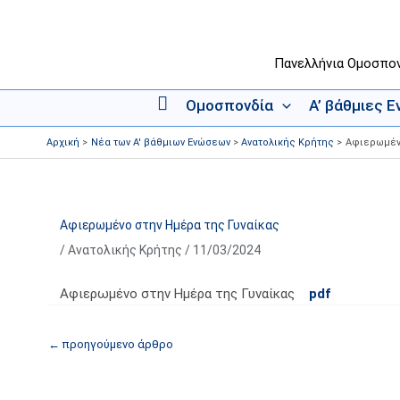
Μετάβαση
στο
περιεχόμενο
Πανελλήνια Ομοσπο
Ομοσπονδία
Α’ βάθμιες 
Α
ρ
Αρχική
Νέα των Α' βάθμιων Ενώσεων
Ανατολικής Κρήτης
Αφιερωμένο
χ
ι
κ
ή
Αφιερωμένο στην Ημέρα της Γυναίκας
/
Ανατολικής Κρήτης
/
11/03/2024
Αφιερωμένο στην Ημέρα της Γυναίκας
pdf
←
προηγούμενο άρθρο