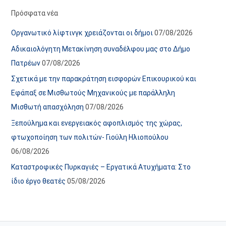
α
ε
Πρόσφατα νέα
ν
ς
Οργανωτικό λίφτινγκ χρειάζονται οι δήμοι
07/08/2026
α
ά
Αδικαιολόγητη Μετακίνηση συναδέλφου μας στο Δήμο
ρ
ρ
Πατρέων
07/08/2026
τ
θ
Σχετικά με την παρακράτηση εισφορών Επικουρικού και
ή
ρ
Εφάπαξ σε Μισθωτούς Μηχανικούς με παράλληλη
σ
ω
Μισθωτή απασχόληση
07/08/2026
ε
ν
Ξεπούλημα και ενεργειακός αφοπλισμός της χώρας,
ω
ι
φτωχοποίηση των πολιτών- Γιούλη Ηλιοπούλου
ν
σ
06/08/2026
τ
ο
Καταστροφικές Πυρκαγιές – Εργατικά Ατυχήματα: Στο
χ
ίδιο έργο θεατές
05/08/2026
ώ
ρ
ο