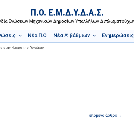
Π.Ο. Ε.Μ.Δ.Υ.Δ.Α.Σ.
νδία Ενώσεων Μηχανικών Δημοσίων Υπαλλήλων Διπλωματούχ
Ενώσεις
Νέα Π.Ο.
Νέα Α’ βάθμιων
Ενημερώσεις
 στην Ημέρα της Γυναίκας
επόμενο άρθρο
→