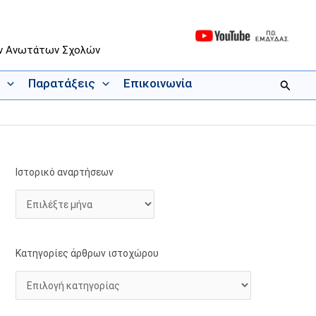
ων Ανωτάτων Σχολών
Παρατάξεις
Επικοινωνία
Αναζήτ
Ιστορικό αναρτήσεων
Ι
Κ
σ
α
τ
τ
ο
η
ρ
γ
Κατηγορίες άρθρων ιστοχώρου
ι
ο
κ
ρ
ό
ί