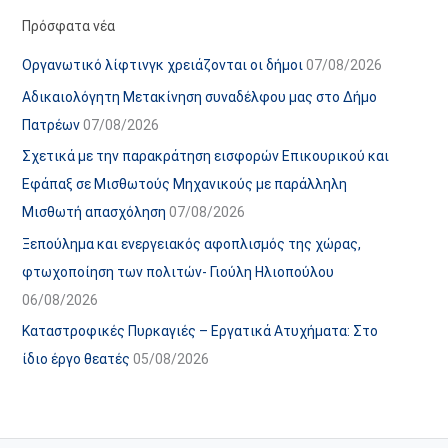
α
ε
Πρόσφατα νέα
ν
ς
Οργανωτικό λίφτινγκ χρειάζονται οι δήμοι
07/08/2026
α
ά
Αδικαιολόγητη Μετακίνηση συναδέλφου μας στο Δήμο
ρ
ρ
Πατρέων
07/08/2026
τ
θ
Σχετικά με την παρακράτηση εισφορών Επικουρικού και
ή
ρ
Εφάπαξ σε Μισθωτούς Μηχανικούς με παράλληλη
σ
ω
Μισθωτή απασχόληση
07/08/2026
ε
ν
Ξεπούλημα και ενεργειακός αφοπλισμός της χώρας,
ω
ι
φτωχοποίηση των πολιτών- Γιούλη Ηλιοπούλου
ν
σ
06/08/2026
τ
ο
Καταστροφικές Πυρκαγιές – Εργατικά Ατυχήματα: Στο
χ
ίδιο έργο θεατές
05/08/2026
ώ
ρ
ο