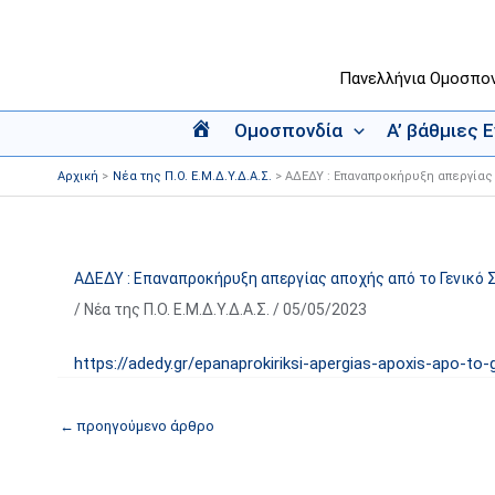
Μετάβαση
στο
περιεχόμενο
Πανελλήνια Ομοσπο
Ομοσπονδία
Α’ βάθμιες 
Α
ρ
Αρχική
Νέα της Π.Ο. Ε.Μ.Δ.Υ.Δ.Α.Σ.
ΑΔΕΔΥ : Επαναπροκήρυξη απεργίας 
χ
ι
κ
ή
ΑΔΕΔΥ : Επαναπροκήρυξη απεργίας αποχής από το Γενικό 
/
Νέα της Π.Ο. Ε.Μ.Δ.Υ.Δ.Α.Σ.
/
05/05/2023
https://adedy.gr/epanaprokiriksi-apergias-apoxis-apo-to
←
προηγούμενο άρθρο