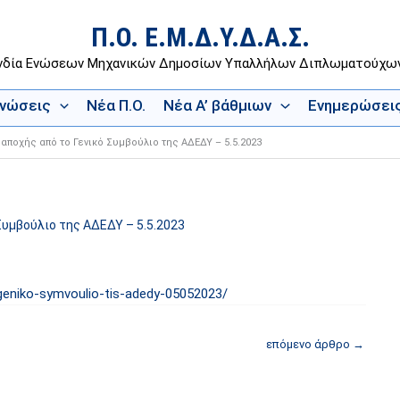
Π.Ο. Ε.Μ.Δ.Υ.Δ.Α.Σ.
νδία Ενώσεων Μηχανικών Δημοσίων Υπαλλήλων Διπλωματούχ
Ενώσεις
Νέα Π.Ο.
Νέα Α’ βάθμιων
Ενημερώσει
αποχής από το Γενικό Συμβούλιο της ΑΔΕΔΥ – 5.5.2023
Συμβούλιο της ΑΔΕΔΥ – 5.5.2023
-geniko-symvoulio-tis-adedy-05052023/
επόμενο άρθρο
→