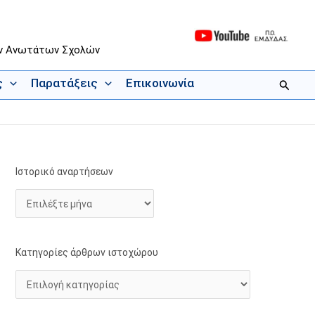
ων Ανωτάτων Σχολών
ς
Παρατάξεις
Επικοινωνία
Αναζήτ
Ιστορικό αναρτήσεων
Ι
Κ
σ
α
τ
τ
ο
η
ρ
γ
Κατηγορίες άρθρων ιστοχώρου
ι
ο
κ
ρ
ό
ί