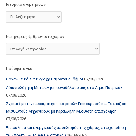
τ
Ιστορικό αναρτήσεων
ο
χ
ώ
ρ
Κατηγορίες άρθρων ιστοχώρου
ο
υ
Πρόσφατα νέα
Οργανωτικό λίφτινγκ χρειάζονται οι δήμοι
07/08/2026
Αδικαιολόγητη Μετακίνηση συναδέλφου μας στο Δήμο Πατρέων
07/08/2026
Σχετικά με την παρακράτηση εισφορών Επικουρικού και Εφάπαξ σε
Μισθωτούς Μηχανικούς με παράλληλη Μισθωτή απασχόληση
07/08/2026
Ξεπούλημα και ενεργειακός αφοπλισμός της χώρας, φτωχοποίηση
των πολιτών- Γιούλη Ηλιοπούλου
06/08/2026