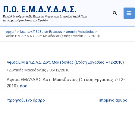
Μετάβαση
Ι
Κ
Π.Ο. Ε.Μ.Δ.Υ.Δ.Α.Σ.
στο
σ
α
Αναζήτησ
περιεχόμενο
Πανελλήνια Ομοσπονδία Ενώσεων Μηχανικών Δημοσίων Υπαλλήλων
τ
τ
Διπλωματούχων Ανωτάτων Σχολών
ο
η
Αρχική
Νέα των Α' βάθμιων Ενώσεων
Δυτικής Μακεδονίας
ρ
γ
Αφίσα Ε.Μ.Δ.Υ.Δ.Α.Σ. Δυτ. Μακεδονίας (Στάση Εργασίας 7-12-2010)
ι
ο
κ
ρ
ό
ί
Αφίσα Ε.Μ.Δ.Υ.Δ.Α.Σ. Δυτ. Μακεδονίας (Στάση Εργασίας 7-12-2010)
α
ε
/
Δυτικής Μακεδονίας
/
06/12/2010
ν
ς
α
ά
Αφίσα ΕΜΔΥΔΑΣ Δυτ. Μακεδονίας (Στάση Εργασίας 7-12-
2010)
. doc
ρ
ρ
τ
θ
←
προηγούμενο άρθρο
επόμενο άρθρο
→
ή
ρ
σ
ω
ε
ν
ω
ι
ν
σ