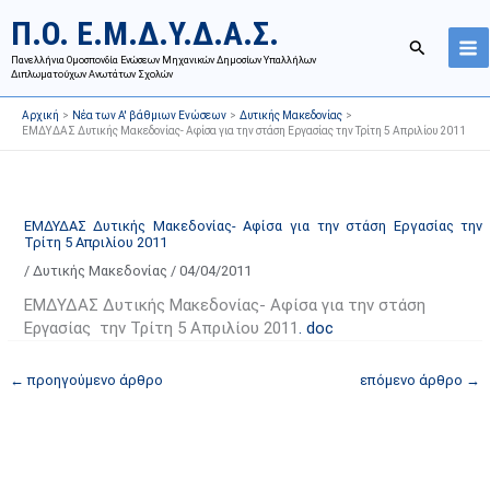
Μετάβαση
Ι
Κ
Π.Ο. Ε.Μ.Δ.Υ.Δ.Α.Σ.
στο
σ
α
Αναζήτησ
περιεχόμενο
Πανελλήνια Ομοσπονδία Ενώσεων Μηχανικών Δημοσίων Υπαλλήλων
τ
τ
Διπλωματούχων Ανωτάτων Σχολών
ο
η
Αρχική
Νέα των Α' βάθμιων Ενώσεων
Δυτικής Μακεδονίας
ρ
γ
ΕΜΔΥΔΑΣ Δυτικής Μακεδονίας- Αφίσα για την στάση Εργασίας την Τρίτη 5 Απριλίου 2011
ι
ο
κ
ρ
ό
ί
ΕΜΔΥΔΑΣ Δυτικής Μακεδονίας- Αφίσα για την στάση Εργασίας την
α
ε
Τρίτη 5 Απριλίου 2011
ν
ς
/
Δυτικής Μακεδονίας
/
04/04/2011
α
ά
ΕΜΔΥΔΑΣ Δυτικής Μακεδονίας- Αφίσα για την στάση
ρ
ρ
Εργασίας την Τρίτη 5 Απριλίου 2011
. doc
τ
θ
ή
ρ
←
προηγούμενο άρθρο
επόμενο άρθρο
→
σ
ω
ε
ν
ω
ι
ν
σ