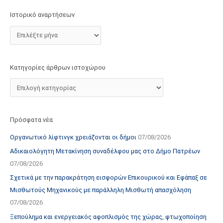
τ
Ιστορικό αναρτήσεων
ο
χ
ώ
ρ
Κατηγορίες άρθρων ιστοχώρου
ο
υ
Πρόσφατα νέα
Οργανωτικό λίφτινγκ χρειάζονται οι δήμοι
07/08/2026
Αδικαιολόγητη Μετακίνηση συναδέλφου μας στο Δήμο Πατρέων
07/08/2026
Σχετικά με την παρακράτηση εισφορών Επικουρικού και Εφάπαξ σε
Μισθωτούς Μηχανικούς με παράλληλη Μισθωτή απασχόληση
07/08/2026
Ξεπούλημα και ενεργειακός αφοπλισμός της χώρας, φτωχοποίηση