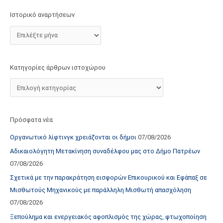
τ
Ιστορικό αναρτήσεων
ο
χ
ώ
ρ
Κατηγορίες άρθρων ιστοχώρου
ο
υ
Πρόσφατα νέα
Οργανωτικό λίφτινγκ χρειάζονται οι δήμοι
07/08/2026
Αδικαιολόγητη Μετακίνηση συναδέλφου μας στο Δήμο Πατρέων
07/08/2026
Σχετικά με την παρακράτηση εισφορών Επικουρικού και Εφάπαξ σε
Μισθωτούς Μηχανικούς με παράλληλη Μισθωτή απασχόληση
07/08/2026
Ξεπούλημα και ενεργειακός αφοπλισμός της χώρας, φτωχοποίηση