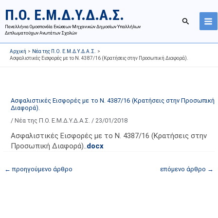
Μετάβαση
Ι
Κ
Π.Ο. Ε.Μ.Δ.Υ.Δ.Α.Σ.
στο
σ
α
Αναζήτησ
περιεχόμενο
Πανελλήνια Ομοσπονδία Ενώσεων Μηχανικών Δημοσίων Υπαλλήλων
τ
τ
Διπλωματούχων Ανωτάτων Σχολών
ο
η
Αρχική
Νέα της Π.Ο. Ε.Μ.Δ.Υ.Δ.Α.Σ.
ρ
γ
Ασφαλιστικές Εισφορές με το Ν. 4387/16 (Κρατήσεις στην Προσωπική Διαφορά).
ι
ο
κ
ρ
ό
ί
Ασφαλιστικές Εισφορές με το Ν. 4387/16 (Κρατήσεις στην Προσωπική
α
ε
Διαφορά).
ν
ς
/
Νέα της Π.Ο. Ε.Μ.Δ.Υ.Δ.Α.Σ.
/
23/01/2018
α
ά
Ασφαλιστικές Εισφορές με το Ν. 4387/16 (Κρατήσεις στην
ρ
ρ
Προσωπική Διαφορά).
.
docx
τ
θ
ή
ρ
←
προηγούμενο άρθρο
επόμενο άρθρο
→
σ
ω
ε
ν
ω
ι
ν
σ