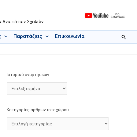
ων Ανωτάτων Σχολών
ς
Παρατάξεις
Επικοινωνία
Αναζήτ
Ιστορικό αναρτήσεων
Ι
Κ
σ
α
τ
τ
ο
η
ρ
γ
Κατηγορίες άρθρων ιστοχώρου
ι
ο
κ
ρ
ό
ί