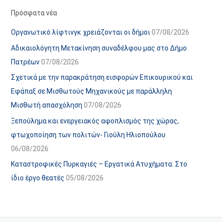
α
ε
Πρόσφατα νέα
ν
ς
Οργανωτικό λίφτινγκ χρειάζονται οι δήμοι
07/08/2026
α
ά
Αδικαιολόγητη Μετακίνηση συναδέλφου μας στο Δήμο
ρ
ρ
Πατρέων
07/08/2026
τ
θ
Σχετικά με την παρακράτηση εισφορών Επικουρικού και
ή
ρ
Εφάπαξ σε Μισθωτούς Μηχανικούς με παράλληλη
σ
ω
Μισθωτή απασχόληση
07/08/2026
ε
ν
Ξεπούλημα και ενεργειακός αφοπλισμός της χώρας,
ω
ι
φτωχοποίηση των πολιτών- Γιούλη Ηλιοπούλου
ν
σ
06/08/2026
τ
ο
Καταστροφικές Πυρκαγιές – Εργατικά Ατυχήματα: Στο
χ
ίδιο έργο θεατές
05/08/2026
ώ
ρ
ο