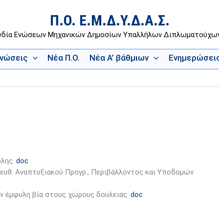
Π.Ο. Ε.Μ.Δ.Υ.Δ.Α.Σ.
νδία Ενώσεων Μηχανικών Δημοσίων Υπαλλήλων Διπλωματούχ
Ενώσεις
Νέα Π.Ο.
Νέα Α’ βάθμιων
Ενημερώσει
ολης.
doc
Διευθ. Αναπτυξιακού Προγρ., Περιβάλλοντος και Υποδομών
ην έμφυλη βία στους χώρους δουλειάς.
doc