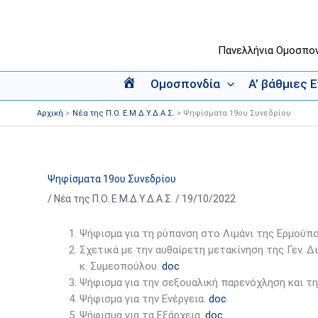
Μετάβαση
στο
περιεχόμενο
Πανελλήνια Ομοσπο
Ομοσπονδία
Α’ βάθμιες 
Α
ρ
Αρχική
Νέα της Π.Ο. Ε.Μ.Δ.Υ.Δ.Α.Σ.
Ψηφίσματα 19ου Συνεδρίου
χ
ι
κ
ή
Ψηφίσματα 19ου Συνεδρίου
/
Νέα της Π.Ο. Ε.Μ.Δ.Υ.Δ.Α.Σ.
/
19/10/2022
Ψήφισμα για τη ρύπανση στο Λιμάνι της Ερμούπ
Σχετικά με την αυθαίρετη μετακίνηση της Γεν. 
κ. Συμεοπούλου.
doc
Ψήφισμα για την σεξουαλική παρενόχληση και τ
Ψήφισμα για την Ενέργεια.
doc
Ψήφισμα για τα Εξάρχεια.
doc