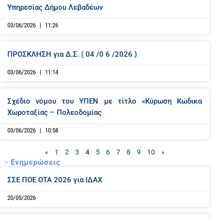
Υπηρεσίας Δήμου Λεβαδέων
03/06/2026
11:26
ΠΡΟΣΚΛΗΣΗ για Δ.Σ. ( 04 /0 6 /2026 )
03/06/2026
11:14
Σχέδιο νόμου του ΥΠΕΝ με τίτλο «Κύρωση Κώδικα
Χωροταξίας – Πολεοδομίας
03/06/2026
10:58
«
1
2
3
4
5
6
7
8
9
10
»
- Ενημερώσεις
P
P
P
P
P
ΣΣΕ ΠΟΕ ΟΤΑ 2026 για ΙΔΑΧ
a
a
a
a
a
g
g
g
g
g
20/05/2026
e
e
e
e
e