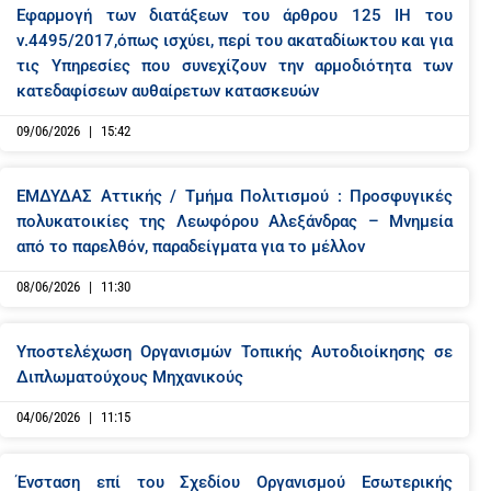
Εφαρμογή των διατάξεων του άρθρου 125 ΙΗ του
a
a
a
a
a
a
a
a
a
a
ν.4495/2017,όπως ισχύει, περί του ακαταδίωκτου και για
g
g
g
g
g
g
g
g
g
g
τις Υπηρεσίες που συνεχίζουν την αρμοδιότητα των
e
e
e
e
e
e
e
e
e
e
κατεδαφίσεων αυθαίρετων κατασκευών
09/06/2026
15:42
ΕΜΔΥΔΑΣ Αττικής / Τμήμα Πολιτισμού : Προσφυγικές
πολυκατοικίες της Λεωφόρου Αλεξάνδρας – Μνημεία
από το παρελθόν, παραδείγματα για το μέλλον
08/06/2026
11:30
Υποστελέχωση Οργανισμών Τοπικής Αυτοδιοίκησης σε
Διπλωματούχους Μηχανικούς
04/06/2026
11:15
Ένσταση επί του Σχεδίου Οργανισμού Εσωτερικής