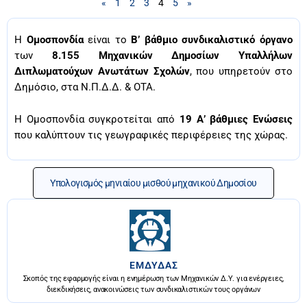
«
1
2
3
4
5
»
Η
Ομοσπονδία
είναι το
Β’ βάθμιο συνδικαλιστικό όργανο
των
8.155 Μηχανικών Δημοσίων Υπαλλήλων
Διπλωματούχων Ανωτάτων Σχολών
, που υπηρετούν στο
Δημόσιο, στα Ν.Π.Δ.Δ. & ΟΤΑ.
Η Ομοσπονδία συγκροτείται από
19 Α’ βάθμιες Ενώσεις
που καλύπτουν τις γεωγραφικές περιφέρειες της χώρας.
Υπολογισμός μηνιαίου μισθού μηχανικού Δημοσίου
ΕΜΔΥΔΑΣ
Σκοπός της εφαρμογής είναι η ενημέρωση των Μηχανικών Δ.Υ. για ενέργειες,
διεκδικήσεις, ανακοινώσεις των συνδικαλιστικών τους οργάνων