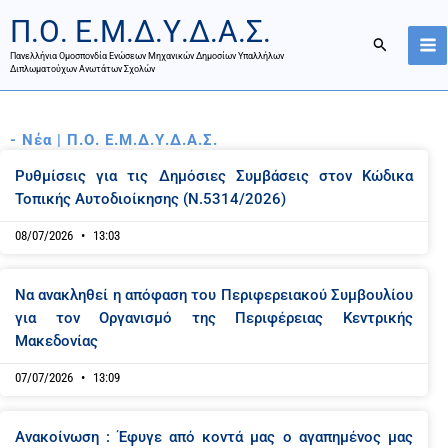
Μετάβαση
Π.Ο. Ε.Μ.Δ.Υ.Δ.Α.Σ.
στο
Αναζήτησ
περιεχόμενο
Πανελλήνια Ομοσπονδία Ενώσεων Μηχανικών Δημοσίων Υπαλλήλων
Διπλωματούχων Ανωτάτων Σχολών
- Νέα | Π.Ο. Ε.Μ.Δ.Υ.Δ.Α.Σ.
P
P
P
P
P
P
P
P
P
P
Ρυθμίσεις για τις Δημόσιες Συμβάσεις στον Κώδικα
a
a
a
a
a
a
a
a
a
a
Τοπικής Αυτοδιοίκησης (Ν.5314/2026)
g
g
g
g
g
g
g
g
g
g
e
e
e
e
e
e
e
e
e
e
08/07/2026
13:03
Να ανακληθεί η απόφαση του Περιφερειακού Συμβουλίου
για τον Οργανισμό της Περιφέρειας Κεντρικής
Μακεδονίας
07/07/2026
13:09
Ανακοίνωση : Έφυγε από κοντά μας ο αγαπημένος μας