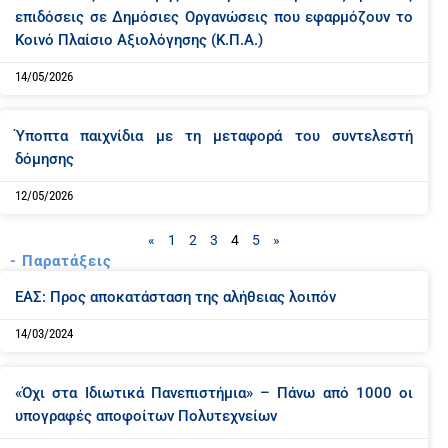
επιδόσεις σε Δημόσιες Οργανώσεις που εφαρμόζουν το
Κοινό Πλαίσιο Αξιολόγησης (Κ.Π.Α.)
14/05/2026
Ύποπτα παιχνίδια με τη μεταφορά του συντελεστή
δόμησης
12/05/2026
«
1
2
3
4
5
»
- Παρατάξεις
P
P
P
P
P
ΕΑΣ: Προς αποκατάσταση της αλήθειας λοιπόν
a
a
a
a
a
g
g
g
g
g
14/03/2024
e
e
e
e
e
«Όχι στα Ιδιωτικά Πανεπιστήμια» – Πάνω από 1000 οι
υπογραφές αποφοίτων Πολυτεχνείων