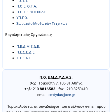
Γ.Σ.Ε.Ε.
Π.Ο.Ε. Ο.Τ.Α.
Π.Ο.Σ.Ε. ΥΠΕΧΩΔΕ
ΥΠ.ΠΟ.
Σωματείο Μισθωτών Τεχνικών
Εργοληπτικές Οργανώσεις
Π.Ε.Δ.Μ.Ε.Δ.Ε.
Π.Ε.Σ.Ε.Δ.Ε.
Σ.Τ.Ε.Α.Τ.
Π.Ο. Ε.Μ.Δ.Υ.Δ.Α.Σ.
Χαρ. Τρικούπη 7, 106 81 Αθήνα
τηλ: 210
8816583
| fax: 210 8259410
email:
emdydas@tee.gr
Παρακαλούνται οι συνάδελφοι που στέλνουν e-mail προς